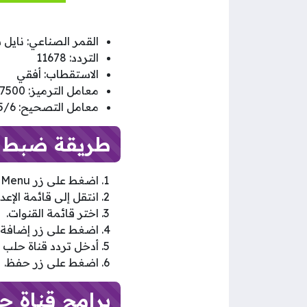
القمر الصناعي: نايل
التردد: 11678
الاستقطاب: أفقي
معامل الترميز: 27500
معامل التصحيح: 5/6
طريقة ضبط تر
اضغط على زر Menu في جهاز التحكم عن بعد.
انتقل إلى قائمة الإعدا
اختر قائمة القنوات.
اضغط على زر إضافة ق
أدخل تردد قناة حلب ا
اضغط على زر حفظ.
برامج قناة حل