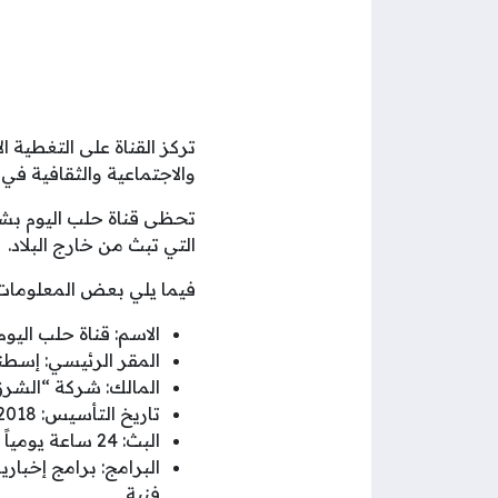
تركز القناة على التغطية ا
والاجتماعية والثقافية في 
تحظى قناة حلب اليوم بشعب
التي تبث من خارج البلاد.
فيما يلي بعض المعلومات 
الاسم: قناة حلب اليوم
المقر الرئيسي: إسطنب
المالك: شركة “الشرق
تاريخ التأسيس: 2018
البث: 24 ساعة يومياً
البرامج: برامج إخبار
فنية