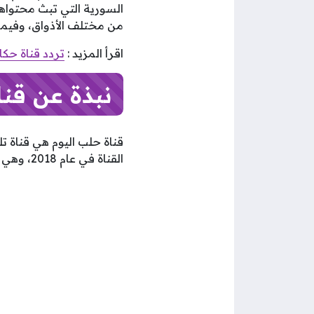
السورية التي تبث محتواها
من مختلف الأذواق، وفيما يلي نتعر
اقرأ المزيد :
تردد قناة حكايات 2023 على نايل سات بج
نبذة عن قنا
قناة حلب اليوم هي قناة 
القناة في عام 2018، وهي مملوكة لشركة “الشرق للبث”.