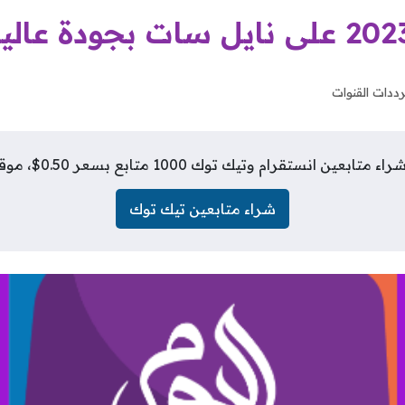
رددات القنوات
انستقرام وتيك توك 1000 متابع بسعر 0.50$، موقع فلورز شيب
شراء متابعين تيك توك