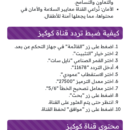
والتعاون والتسامح.
الأمان: تُراعي القناة معايير السلامة والأمان في
محتواها، مما يجعلها آمنة للأطفال.
كيفية ضبط تردد قناة كوكيز
اضغط على زر “القائمة” في جهاز التحكم عن بعد.
اختر خيار “التثبيت”.
اختر القمر الصناعي “نايل سات”.
أدخل التردد “11678”.
اختر الاستقطاب “عمودي”.
اختر معدل الترميز “27500”.
اختر معامل تصحيح الخطأ “5/6”.
اضغط على زر “بحث”.
انتظر حتى يتم العثور على القناة.
اضغط على زر “موافق” لحفظ القناة.
محتوى قناة كوكيز