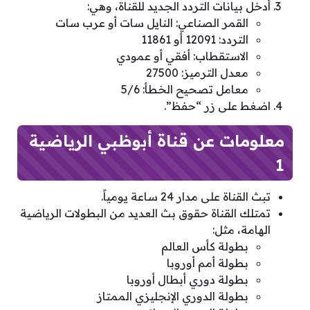
أدخل بيانات التردد الجديد للقناة، وهي:
القمر الصناعي: النايل سات أو عرب سات
التردد: 12091 أو 11861
الاستقطاب: أفقي أو عمودي
معدل الترميز: 27500
معامل تصحيح الخطأ: 5/6
اضغط على زر “حفظ”.
معلومات عن قناة أبوظبي الرياضية
1
تبث القناة على مدار 24 ساعة يومياً.
تمتلك القناة حقوق بث العديد من البطولات الرياضية
الهامة، مثل:
بطولة كأس العالم
بطولة أمم أوروبا
بطولة دوري أبطال أوروبا
بطولة الدوري الإنجليزي الممتاز