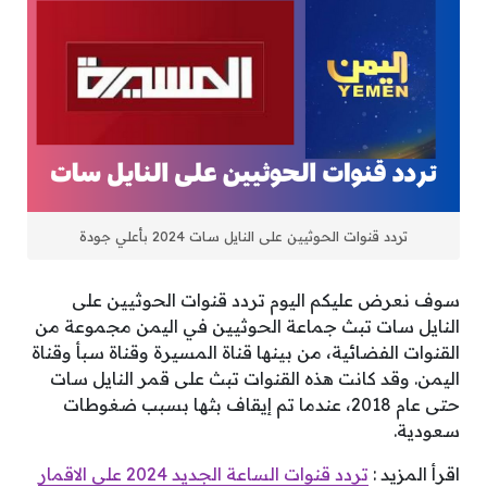
تردد قنوات الحوثيين على النايل سات 2024 بأعلي جودة
سوف نعرض عليكم اليوم تردد قنوات الحوثيين على
النايل سات تبث جماعة الحوثيين في اليمن مجموعة من
القنوات الفضائية، من بينها قناة المسيرة وقناة سبأ وقناة
اليمن. وقد كانت هذه القنوات تبث على قمر النايل سات
حتى عام 2018، عندما تم إيقاف بثها بسبب ضغوطات
سعودية.
اقرأ المزيد :
تردد قنوات الساعة الجديد 2024 على الاقمار