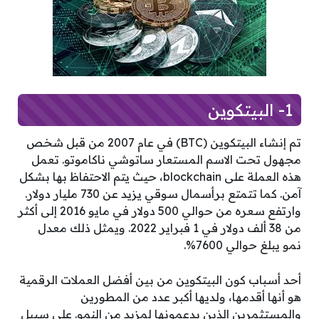
1- البيتكوين
تم إنشاء البيتكوين (BTC) في عام 2007 من قبل شخص
مجهول تحت الاسم المستعار ساتوشي ناكاموتو. تعمل
هذه العملة على blockchain، حيث يتم الاحتفاظ بها بشكل
آمن. كما تتمتع برأسمال سوقي يزيد عن 730 مليار دولار.
وارتفع سعره من حوالي 500 دولار في مايو 2016 إلى أكثر
من 38 ألف دولار في 1 فبراير 2022. ويمثل ذلك معدل
نمو يبلغ حوالي 7600%.
أحد أسباب كون البيتكوين من بين أفضل العملات الرقمية
هو أنها أقدمها، ولديها أكبر عدد من المطورين
والمستثمرين الذين يدعمونها لمزيد من النمو. على سبيل