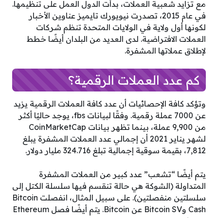
مع تزايد شعبية العملات، بدأت الدول العمل على تنظيمها.
في عام 2015، تصدرت نيويورك تايميز عناوين الأخبار
لكونها أول ولاية في الولايات المتحدة تنظم شركات
العملات الافتراضية. لدى العديد من البلدان أيضًا خطط
لإطلاق عملاتها المشفرة.
كم عدد العملات الرقمية؟
وتؤكد كافة الإحصائيات أن عدد كافة العملات الرقمية يزيد
عن 7000 عملة رقمية. وفقًا لبيانات fbs، يوجد حاليًا أكثر
من 9,900 عملة، بينما تظهر بيانات CoinMarketCap
لشهر يناير 2021 أن إجمالي عدد العملات المشفرة يبلغ
7,812، بقيمة سوقية إجمالية تبلغ 324.716 مليار دولار.
يتم أيضًا “تشعب” عدد كبير من العملات المشفرة
المتداولة (الشوكة هي حالة تنقسم فيها سلسلة الكتل إلى
سلسلتين منفصلتين). على سبيل المثال، انفصلت Bitcoin
Cash وBitcoin SV عن Bitcoin. يتم أيضًا فصل Ethereum