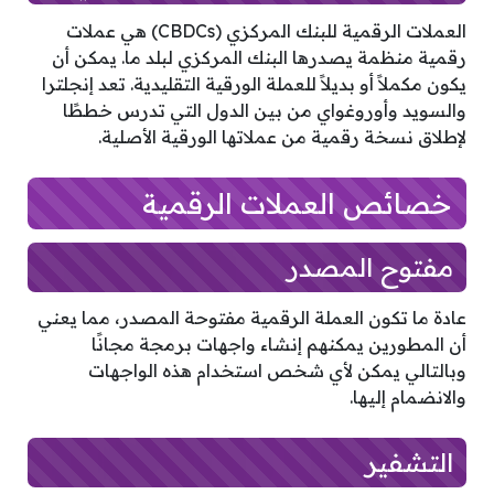
العملات الرقمية للبنك المركزي (CBDCs) هي عملات
رقمية منظمة يصدرها البنك المركزي لبلد ما. يمكن أن
يكون مكملاً أو بديلاً للعملة الورقية التقليدية. تعد إنجلترا
والسويد وأوروغواي من بين الدول التي تدرس خططًا
لإطلاق نسخة رقمية من عملاتها الورقية الأصلية.
خصائص العملات الرقمية
مفتوح المصدر
عادة ما تكون العملة الرقمية مفتوحة المصدر، مما يعني
أن المطورين يمكنهم إنشاء واجهات برمجة مجانًا
وبالتالي يمكن لأي شخص استخدام هذه الواجهات
والانضمام إليها.
التشفير