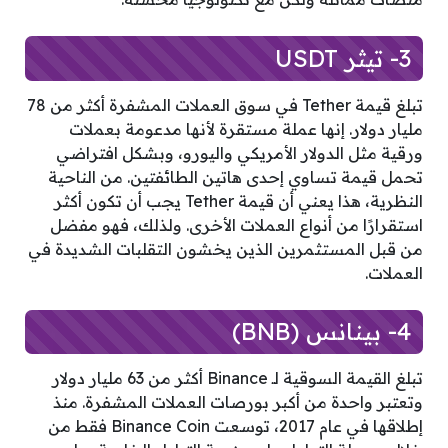
3- تيثر USDT
تبلغ قيمة Tether في سوق العملات المشفرة أكثر من 78
مليار دولار. إنها عملة مستقرة لأنها مدعومة بعملات
ورقية مثل الدولار الأمريكي واليورو، وبشكل افتراضي
تحمل قيمة تساوي إحدى هاتين الطائفتين. من الناحية
النظرية، هذا يعني أن قيمة Tether يجب أن تكون أكثر
استقرارًا من أنواع العملات الأخرى. ولذلك، فهو مفضل
من قبل المستثمرين الذين يخشون التقلبات الشديدة في
العملات.
4- بينانس (BNB)
تبلغ القيمة السوقية لـ Binance أكثر من 63 مليار دولار
وتعتبر واحدة من أكبر بورصات العملات المشفرة. منذ
إطلاقها في عام 2017، توسعت Binance Coin فقط من