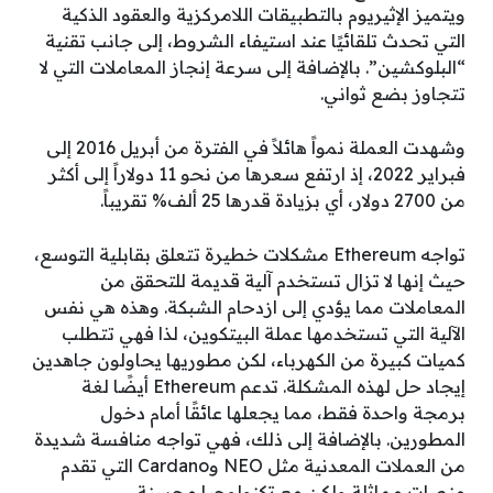
ويتميز الإثيريوم بالتطبيقات اللامركزية والعقود الذكية
التي تحدث تلقائيًا عند استيفاء الشروط، إلى جانب تقنية
“البلوكشين”. بالإضافة إلى سرعة إنجاز المعاملات التي لا
تتجاوز بضع ثواني.
وشهدت العملة نمواً هائلاً في الفترة من أبريل 2016 إلى
فبراير 2022، إذ ارتفع سعرها من نحو 11 دولاراً إلى أكثر
من 2700 دولار، أي بزيادة قدرها 25 ألف% تقريباً.
تواجه Ethereum مشكلات خطيرة تتعلق بقابلية التوسع،
حيث إنها لا تزال تستخدم آلية قديمة للتحقق من
المعاملات مما يؤدي إلى ازدحام الشبكة. وهذه هي نفس
الآلية التي تستخدمها عملة البيتكوين، لذا فهي تتطلب
كميات كبيرة من الكهرباء، لكن مطوريها يحاولون جاهدين
إيجاد حل لهذه المشكلة. تدعم Ethereum أيضًا لغة
برمجة واحدة فقط، مما يجعلها عائقًا أمام دخول
المطورين. بالإضافة إلى ذلك، فهي تواجه منافسة شديدة
من العملات المعدنية مثل NEO وCardano التي تقدم
منصات مماثلة ولكن مع تكنولوجيا محسنة.