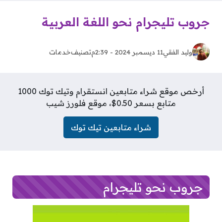
جروب تليجرام نحو اللغة العربية
وليد الفقي
11 ديسمبر 2024 - 2:39م
تصنيف
خدمات
أرخص موقع شراء متابعين انستقرام وتيك توك 1000
متابع بسعر 0.50$، موقع فلورز شيب
شراء متابعين تيك توك
جروب نحو تليجرام