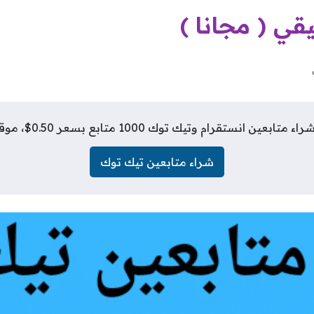
ي ( مجانا )
انستقرام وتيك توك 1000 متابع بسعر 0.50$، موقع فلورز شيب
شراء متابعين تيك توك