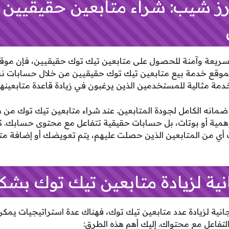
ورز شيب: شراء متابعين حقيقيين 
سريعة وآمنة للحصول على متابعين تيك توك حقيقيين، فإن موقع
ا الموقع خدمة بيع متابعين تيك توك حقيقيين من خلال حسابات
دمة مثالية للمستخدمين الذين يرغبون في زيادة قاعدة متابعينه
مانه الكامل لجودة المتابعين. عند شراء متابعين تيك توك من هذ
همية أو بوتات، بل حسابات حقيقية تتفاعل مع محتوى حسابك. ك
أي من المتابعين الذين حصلت عليهم، يتم تعويضك أو إضافة مت
انية لزيادة عدد متابعين تيك توك، فهناك عدة استراتيجيات ي
لتفاعل مع محتواك. إليك أهم هذه الطرق: