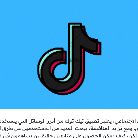
اجتماعي، يعتبر تطبيق تيك توك من أبرز الوسائل التي يستخدمها
. ومع تزايد المنافسة، يبحث العديد من المستخدمين عن طرق لز
. لكن، كيف يمكن الحصول على متابعين حقيقيين يساهمون في تح