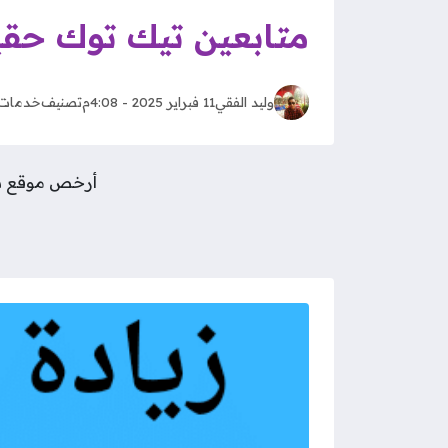
متابعين تيك توك حقيق
وليد الفقي
11 فبراير 2025 - 4:08م
تصنيف
خدمات
أرخص موقع شراء متابعين 