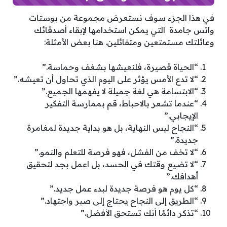
في هذا الجزء سوف نستعرض مجموعة من بوستات
واتس جامدة التي يمكن استخدامها لإبقاء أصدقائك
وعائلتك مستمتعين ومتفائلين. هنا بعض الأمثلة:
“الحياة قصيرة، فلنعيشها بشغف وحماسة.”
“لا تدع الأمس يؤثر على اليوم الذي تحاول أن تعيشه.”
“الابتسامة هي لغة جميلة لا يفهمها الجميع.”
“عندما تشعر بالاحباط، قم بممارسة التفكير
الإيجابي.”
“النجاح ليس النهاية، بل هو بداية جديدة لمغامرة
جديدة.”
“لا تخف من الفشل، فهو فرصة للتعلم والنمو.”
“لا تضيع وقتك في الحسد، بل اعمل بجد لتحقيق
أهدافك.”
“كل يوم هو فرصة جديدة لبدء عمل جديد.”
“الطريق إلى النجاح يحتاج إلى صبر واجتهاد.”
“تذكر دائمًا أنك تستحق الأفضل.”