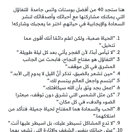
هنا ستجد 40 من أفضل بوستات واتس جامدة للتفاؤل
التي يمكنك مشاركتها مع أحبائك وأصدقائك لنشر
السعادة والإيجابية في حياتهم. اختر ما يعجبك وشاركه!
“الحياة صعبة، ولكن اعلم دائمًا أنك أقوى مما
تتخيل.”
“لا تيأس أبدًا، لأن الفجر يأتي بعد كل ليلة طويلة.”
“التفاؤل هو مفتاح النجاح، فابحث عن الجانب
المشرق في كل موقف.”
“حين تشعر بالضيق، تذكر أنَّ الليل لا يدوم إلى الأبد.”
“ابتسم واجعل العالم يبتسم لك.”
“اعمل بجد وثق بأن الله سيكافئك.”
“كن مثل الشمس التي تشرق دون توقف، مبعثرا
الضوء والدفء في كل مكان.”
“الحب والسعادة هما المفتاح لحياة جميلة. فتأكد من
امتلاكهما.”
“لا تدع المشاكل تسيطر عليك، بل اسيطر عليها أنت.”
“عش حياتك بنفس الشغف والإثارة التي تشعر بهما