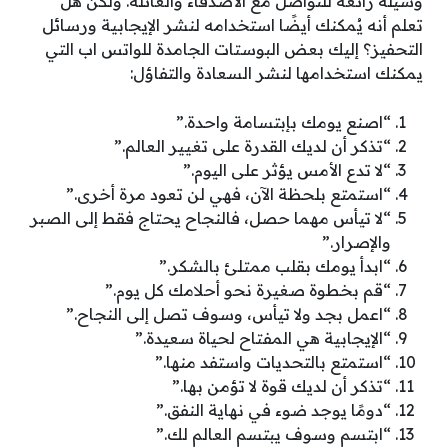
وسيلة رائعة للتواصل مع الأصدقاء والعائلة. ولكن هل
تعلم أنه يُمكنك أيضًا استخدامه لنشر الإيجابية ورسائل
التحفيز؟ إليك بعض البوستات الجامدة للواتس اب التي
يمكنك استخدامها لنشر السعادة والتفاؤل:
“اصنع يومك بإبتسامة واحدة.”
“تذكر أن لديك القدرة على تغيير العالم.”
“لا تدع الأمس يؤثر على اليوم.”
“استمتع بلحظة الآن، فهي لن تعود مرة أخرى.”
“لا تيأس مهما حصل، فالنجاح يحتاج فقط إلى الصبر
والإصرار.”
“ابدأ يومك بقلب ممتلئ بالشكر.”
“قم بخطوة صغيرة نحو أحلامك كل يوم.”
“اعمل بجد ولا تيأس، وسوف تصل إلى النجاح.”
“الإيجابية هي المفتاح لحياة سعيدة.”
“استمتع بالتحديات واستفد منها.”
“تذكر أن لديك قوة لا تؤمن بها.”
“دومًا يوجد ضوء في نهاية النفق.”
“ابتسم وسوف يبتسم العالم لك.”