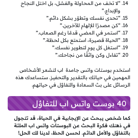
“لا تخف من المحاولة والفشل، بل اختل النجاح
والإبداع.”
“تحدى نفسك وتطوّر بشكل دائم.”
“كن مصدرًا للإلهام للآخرين.”
“استمر في المضي قدمًا رغم الصعاب.”
“الحياة قصيرة، استمتع بكل لحظة.”
“استغل كل يوم لتطوير نفسك.”
“تفاءل وكن واثقًا من نجاحك.”
استخدم بوستات واتس جامدة اب لتشعر الأشخاص
المهمين في حياتك بالتقدير والتحفيز. ستساعدك هذه
الرسائل على بث السعادة والتفاؤل في حياتهم.
40 بوست واتس اب للتفاؤل
كما شخص يبحث عن الإيجابية في الحياة، قد تتجول
في ذهنك فكرة البحث عن البوستات واتس اب الملئة
بالتفاؤل والأمل الدائم. لحسن الحظ، لدينا لك الحل!