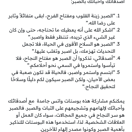
أصدقائك وأحبائك بالصبر:
“الصبر زينة القلوب ومفتاح الفرح، ابقى متفائلاً وثابر
على رضا الله.”
“اشكر الله على أنه يعطيك ما تحتاجه، حتى وإن كان
غير الشيء الذي تريده، تنتظر فقط واصبر.”
“الصبر هو السلاح الأقوى في الحياة، فلا تجعل
التحديات تهزمك، بل اصبر وتغلب عليها.”
“أصدقائي، تذكروا أن الصبر هو مفتاح النجاح، فلا
تيأسوا واستمروا في السعي نحو أحلامكم.”
“ابتسم واستمر واصبر، فالحياة قد تكون صعبة في
بعض الأحيان، ولكن الصبر سيكون لكم دليلًا وسلاحًا
لتحقيق النجاح.”
يمكنكم مشاركة هذه بوستات واتس جامدة مع أصدقائك
وأحبائك لإلهامهم وتشجيعهم على الثبات والصبر. فالصبر
هو سر النجاح في جميع المجالات، سواء كان العمل أو
العلاقات الشخصية. لذا، استخدموا هذه البوستات للتذكير
بأهمية الصبر وكونوا مصدر إلهام للآخرين.