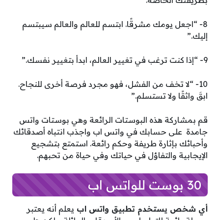
8- “اجعل يومك مشرقًا. ابتسم للعالم والعالم سيبتسم
إليك.”
9- “إذا كنت ترغب في تغيير العالم، ابدأ بتغيير نفسك.”
10- “لا تخف من الفشل، فهو مجرد فرصة أخرى للنجاح.
ابقَ واثقًا ولا تستسلم.”
قم بمشاركة هذه البوستات الرائعة وهي بوستات واتس
جامدة على حسابك في واتس اب واجذب انتباه أصدقائك
وأحبائك بإثارة طريفة وحكم رائعة. استمتع بتشجيع
الإيجابية والتفاؤل في حياتك وفي حياة من تحبهم.
30 بوست للواتس اب
أي شخص يستخدم تطبيق واتس اب
يعلم أنه يعتبر