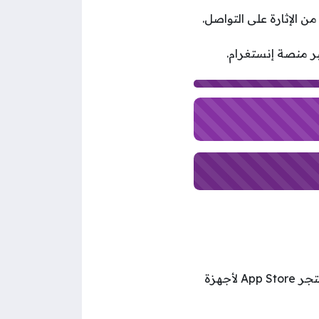
 الإثارة على التواصل.
قم بفتح متجر التطبيقات على هاتفك الذكي (متجر Google Play لأجهزة Android أو متجر App Store لأجهزة