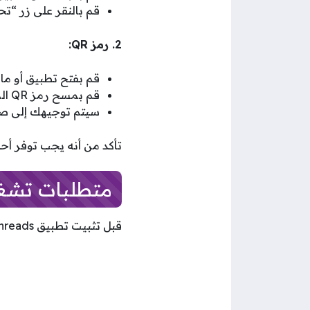
قم بالنقر على زر “تحم
2. رمز QR:
قم بفتح تطبيق أو ماسح الرموز QR
قم بمسح رمز QR الموجود على موقع Threads أو في أي مكان آخر يوفر رمز QR لتحميل التطبيق.
سيتم توجيهك إلى صفحة تطبيق Threads في متجر التطبيقات
تأكد من أنه يجب توفر أح
متطلبات تشغي
قبل تثبيت تطبيق Threads، تحقق من أن جهازك الذكي يلبي المتطلبات التالية: