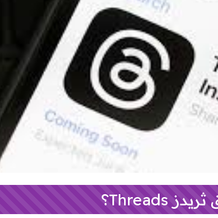
ز Threads؟