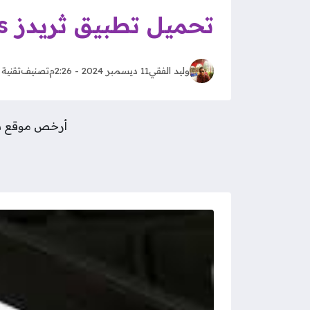
تحميل تطبيق ثريدز Threads الجديد للاندرويد والايفون
وليد الفقي
11 ديسمبر 2024 - 2:26م
تصنيف
تقنية
أرخص موقع شراء متابعين 