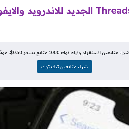
انستقرام وتيك توك 1000 متابع بسعر 0.50$، موقع فلورز شيب
شراء متابعين تيك توك