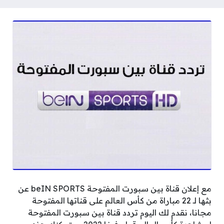
مع إعلان قناة بين سبورت المفتوحة beIN SPORTS عن
بثها لـ 22 مباراة من كأس العالم على قناتها المفتوحة
مجانا، نقدم لك اليوم تردد قناة بين سبورت المفتوحة