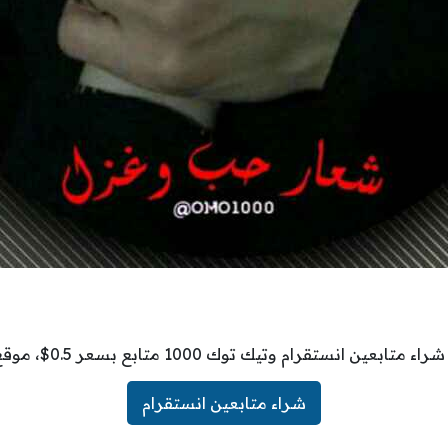
ن انستقرام وتيك توك 1000 متابع بسعر 0.5$، موقع فلورز شيب
شراء متابعين انستقرام