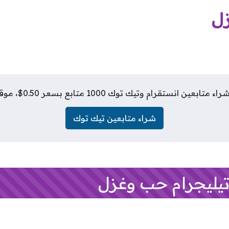
زل
انستقرام وتيك توك 1000 متابع بسعر 0.50$، موقع فلورز شيب
شراء متابعين تيك توك
يليجرام حب وغزل