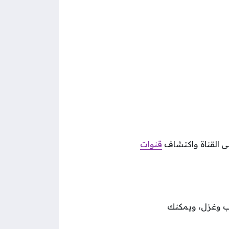
ى القناة واكتشاف
قنوات
 فيديو حب وغزل، ويمكنك