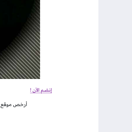
إنضم الآن !
أرخص موقع شراء متابعي