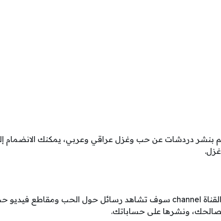
تم بنشر دردشات عن حب وغزل عراقي وعربي، يمكنك الانضمام إل
زل.
بمجرد اشتراكك في هذه القناة channel سوف تشاهد رسائل حول الحب ومقاطع
صالحك، ونشرها على حساباتك.