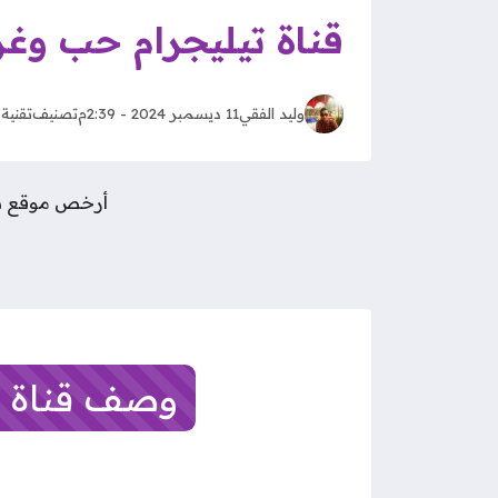
قناة تيليجرام حب وغ
وليد الفقي
11 ديسمبر 2024 - 2:39م
تصنيف
تقنية
أرخص موقع شراء متابعين 
وصف قناة ت