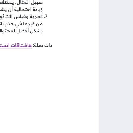
سبيل المثال، يمكنك 
زيادة احتمالية أن يش
تجربة وقياس النتائج
من غيرها في جذب الإع
بشكل أفضل لمحتواك
ذات صلة:
هاشتاقات انستق