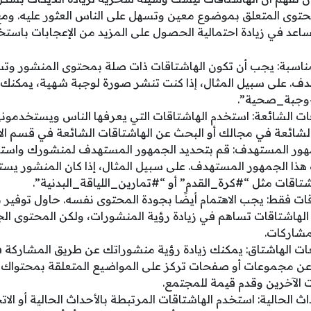
محتوى المتعلق بموضوع معين وتسهل على الناس العثور عليه. و
ساعد في زيادة احتمالية الحصول على المزيد من الإعجابات باستخد
المناسبة: يجب أن تكون الهاشتاقات ذات صلة بمحتوى المنشور 
دف. على سبيل المثال، إذا كنت تنشر صورة لوجبة شهية، يمكنك
#وجبة_صحية”.
اقات الشائعة: استخدم الهاشتاقات التي يعرفها الناس ويستخدمو
لشائعة في مجالك أو البحث عن الهاشتاقات الشائعة في قسم ا
هور المستهدف: قم بتحديد الجمهور المستهدف لمنشورك واستخد
 هذا الجمهور المستهدف. على سبيل المثال، إذا كان المنشور ي
اقات مثل “#كرة_القدم” أو “#تمارين_اللياقة_البدنية”.
تاقات فقط: يجب الاهتمام أيضًا بجودة المحتوى نفسه. حاول توفير
لهاشتاقات تساهم في زيادة رؤية المنشورات، ولكن المحتوى الج
لمشاركات.
ت الهاشتاق: يمكنك زيادة رؤية منشوراتك عن طريق المشاركة 
ن مجموعات أو صفحات تركز على المواضيع المتعلقة بمحتواك 
 الآخرين وقدم قيمة للمجتمع.
اث الحالية: استخدم الهاشتاقات المرتبطة بالأحداث الحالية أو الا