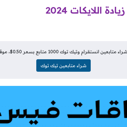
 اللايكات 2024
انستقرام وتيك توك 1000 متابع بسعر 0.50$، موقع فلورز شيب
شراء متابعين تيك توك