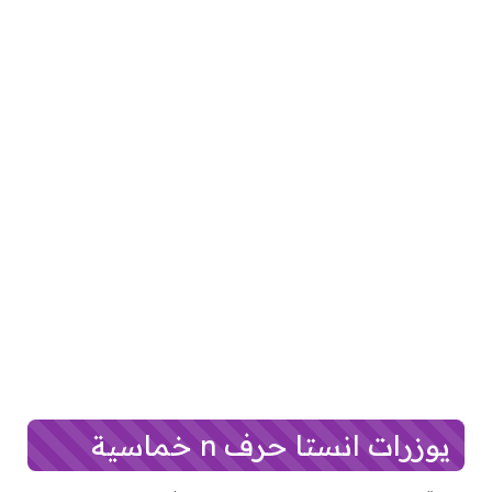
يوزرات انستا حرف n خماسية