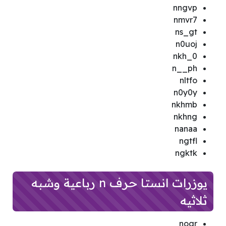
nngvp
nmvr7
ns_gt
n0uoj
nkh_0
n__ph
nltfo
n0y0y
nkhmb
nkhng
nanaa
ngtfl
ngktk
يوزرات انستا حرف n رباعية وشبه
ثلاثيه
nogr