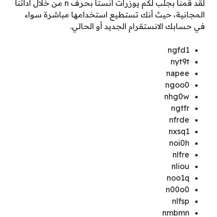
لقد قمنا بجلب لكم يوزرات انستا بحرف n من خلال اداتنا
المجانية، حيث أنك تستطيع استخدامها مباشرة سواء
في حسابك الانستقرام الجديد أو الحالي.
ngfd1
nyt9t
napee
ngoo0
nhg0w
ngtfr
nfrde
nxsq1
noi0h
nlfre
nliou
noo1q
n00o0
nlfsp
nmbmn