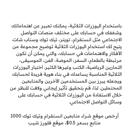
باستخدام اليوزرات الثلاثية، يمكنك تعبير عن اهتماماتك
وشغفك في حسابك على مختلف منصات التواصل
الاجتماعي مثل انستقرام، تويتر، تيك توك وسناب شات.
يتيح لك استخدام اليوزرات الثلاثية توضيح مجموعة من
الأفكار والاهتمامات في حسابك، والتي يمكن أن تكون
مرتبطة بالطعام، السفر، الموضة، الفن، الموسيقى،
التمارين الرياضية، الكتب وغيرها الكثير. اختيار اليوزرات
الثلاثية المناسبة يساعدك في بناء هوية فريدة لحسابك
ويجعله يبرز بين المستخدمين الآخرين والمتابعين
المحتملين. لذا، قم بتحقيق تأثير إيجابي ولافت للنظر من
خلال الاستفادة من اليوزرات الثلاثية في حسابك على
وسائل التواصل الاجتماعي.
أرخص موقع شراء متابعين انستقرام وتيك توك 1000
متابع بسعر 0.5$، موقع فلورز شيب